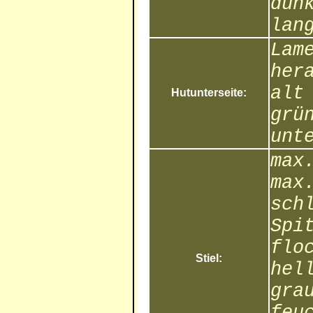
dun
lan
Lam
her
alt
Hutunterseite:
grü
unt
max
max
sch
Spi
flo
Stiel:
hel
gra
feu