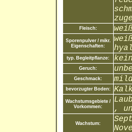
sch
zug
wei
Fleisch:
wei
Sporenpulver / mikr.
Eigenschaften:
hya
kei
typ. Begleitpflanze:
unb
Geruch:
mil
Geschmack:
Kal
bevorzugter Boden:
Lau
Wachstumsgebiete /
Vorkommen:
, u
Sep
Wachstum:
Nov