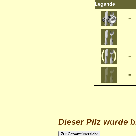
Legende
=
=
=
=
Dieser Pilz wurde b