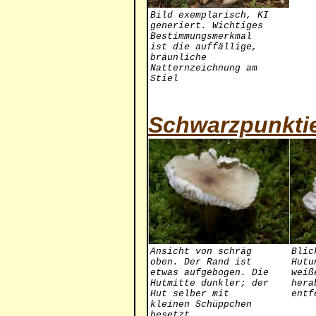
Bild exemplarisch, KI
generiert. Wichtiges
Bestimmungsmerkmal
ist die auffällige,
bräunliche
Natternzeichnung am
Stiel
Schwarzpunktie
Ansicht von schräg
Blic
oben. Der Rand ist
Hutu
etwas aufgebogen. Die
weiß
Hutmitte dunkler; der
hera
Hut selber mit
entf
kleinen Schüppchen
besetzt.