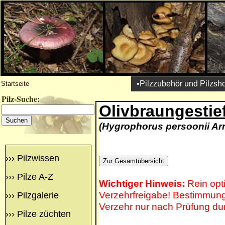
•Pilzzubehör und Pilzsh
Startseite
Pilz-Suche:
Olivbraungestie
(Hygrophorus persoonii Ar
›››
Pilzwissen
›››
Pilze A-Z
Wichtiger Hinweis:
Rein opt
Verzehrfreigabe! Bestimmung 
›››
Pilzgalerie
Verzehr nur nach Prüfung du
›››
Pilze züchten