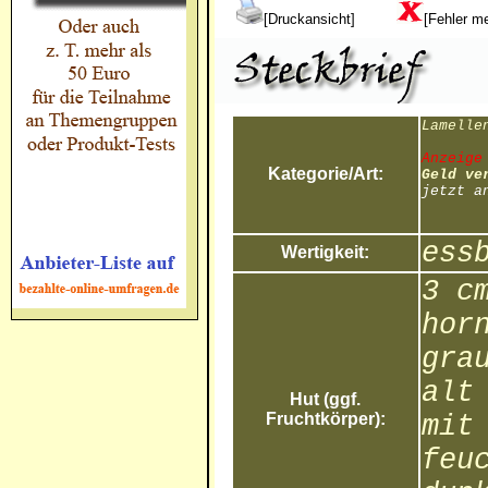
[Druckansicht]
[Fehler m
Lamelle
Anzeige
Kategorie/Art:
Geld ve
jetzt a
ess
Wertigkeit:
3 c
hor
gra
alt
Hut (ggf.
Fruchtkörper):
mit
feu