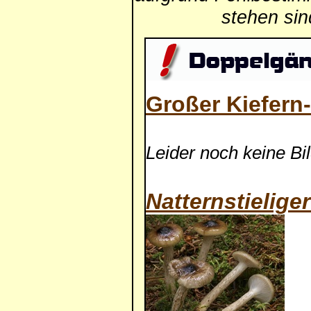
stehen si
Großer Kiefern
Leider noch keine Bi
Natternstielige