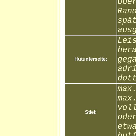
Obe
Ran
spä
aus
Lei
her
geg
Hutunterseite:
adr
dot
max
max
vol
Stiel:
ode
etw
hut