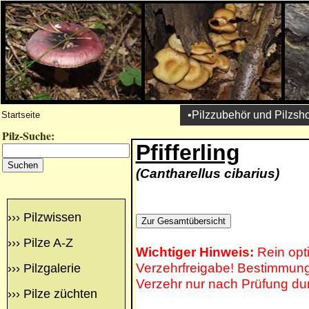
•Pilzzubehör und Pilzsh
Startseite
Pilz-Suche:
Pfifferling
(Cantharellus cibarius)
›››
Pilzwissen
›››
Pilze A-Z
Wichtiger Hinweis:
Rein opt
Verzehrfreigabe! Bestimmung 
›››
Pilzgalerie
Verzehr nur nach Prüfung du
›››
Pilze züchten