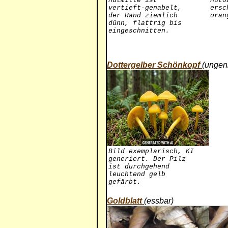
Hutmitte ist
Huto
vertieft-genabelt,
ersc
der Rand ziemlich
oran
dünn, flattrig bis
eingeschnitten.
Dottergelber Schönkopf
(ungen
Bild exemplarisch, KI
generiert. Der Pilz
ist durchgehend
leuchtend gelb
gefärbt.
Goldblatt
(essbar)