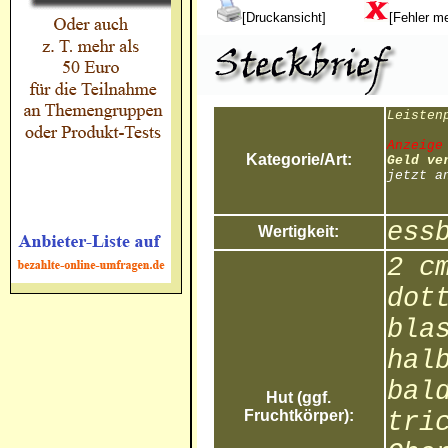
[Druckansicht]
[Fehler m
Leisten
Anzeige
Kategorie/Art:
Geld ve
jetzt a
ess
Wertigkeit:
2 c
dot
bla
hal
bal
Hut (ggf.
Fruchtkörper):
tri