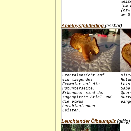
weit
ihm 
(bzw
am S
Amethystpfifferling
(essbar)
Frontalansicht auf
Blic
ein liegendes
Hutu
Exemplar auf die
Leis
Hutunterseite.
Gabe
Erkennbar sind der
Quer
zugespitzte Stiel und
Hutr
die etwas
eing
herablaufenden
Leisten.
Leuchtender Ölbaumpilz
(giftig)