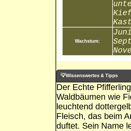
unt
Kie
Kas
Jun
Sep
Wachstum:
Nov
💡
Wissenswertes & Tipps
Der Echte Pfifferling
Waldbäumen wie Fic
leuchtend dottergelb
Fleisch, das beim 
duftet. Sein Name le