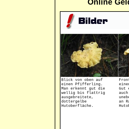
Online Gel
Blick von oben auf
Fron
einen Pfifferling.
eine
Man erkennt gut die
Gut 
wellig bis flattrig
auch
ausgebreitete,
uneb
dottergelbe
an R
Hutoberfläche.
Huto