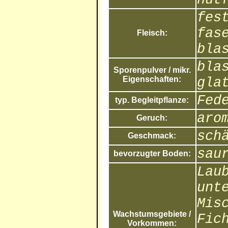
fes
fas
Fleisch:
bla
bla
Sporenpulver / mikr.
Eigenschaften:
gla
Fed
typ. Begleitpflanze:
aro
Geruch:
sch
Geschmack:
sau
bevorzugter Boden:
Lau
unt
Mis
Wachstumsgebiete /
Fic
Vorkommen: