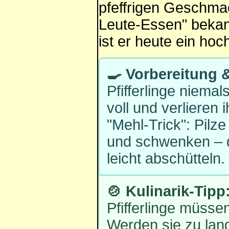
pfeffrigen Geschmac
Leute-Essen" bekann
ist er heute ein hoc
🍳 Vorbereitung
Pfifferlinge niema
voll und verlieren
"Mehl-Trick": Pilz
und schwenken – d
leicht abschütteln.
🍲 Kulinarik-Tipp
Pfifferlinge müsse
Werden sie zu lan