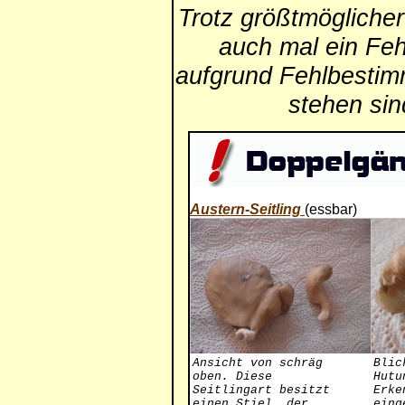
Trotz größtmögliche
auch mal ein Feh
aufgrund Fehlbestim
stehen si
Austern-Seitling
(essbar)
Ansicht von schräg
Blic
oben. Diese
Hutu
Seitlingart besitzt
Erke
einen Stiel, der
eing