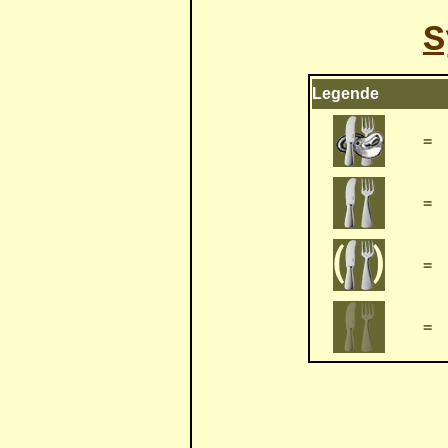
S
Legende
=
=
=
=