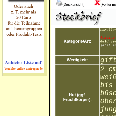
[Druckansicht]
[Fehler m
Lamelle
Anzeige
Kategorie/Art:
Geld ve
jetzt a
gif
Wertigkeit:
2 c
wei
bis
büs
Hut (ggf.
Fruchtkörper):
Obe
jun