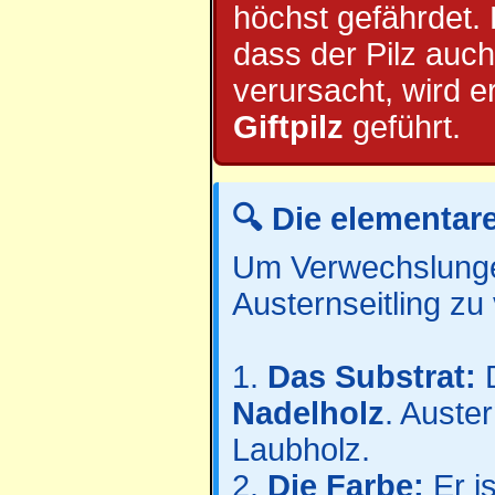
höchst gefährdet.
dass der Pilz au
verursacht, wird e
Giftpilz
geführt.
🔍 Die elementar
Um Verwechslunge
Austernseitling z
1.
Das Substrat:
D
Nadelholz
. Auste
Laubholz.
2.
Die Farbe:
Er i