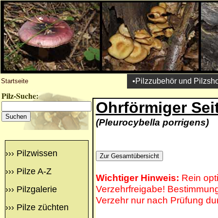
•Pilzzubehör und Pilzsh
Startseite
Pilz-Suche:
Ohrförmiger Seit
(Pleurocybella porrigens)
›››
Pilzwissen
›››
Pilze A-Z
Wichtiger Hinweis:
Rein opt
Verzehrfreigabe! Bestimmung 
›››
Pilzgalerie
Verzehr nur nach Prüfung du
›››
Pilze züchten