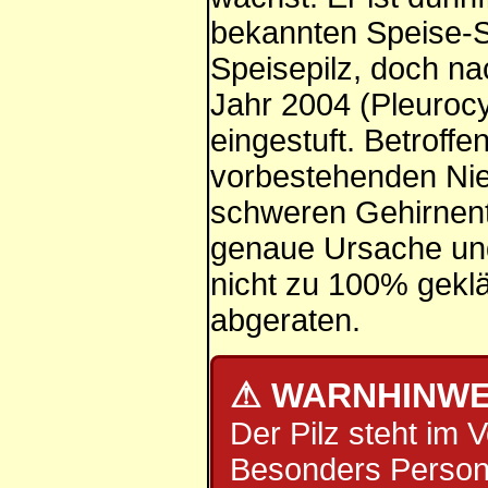
bekannten Speise-Sei
Speisepilz, doch na
Jahr 2004 (Pleurocy
eingestuft. Betroff
vorbestehenden Nier
schweren Gehirnent
genaue Ursache und 
nicht zu 100% geklä
abgeraten.
⚠ WARNHINWEIS
Der Pilz steht im 
Besonders Persone