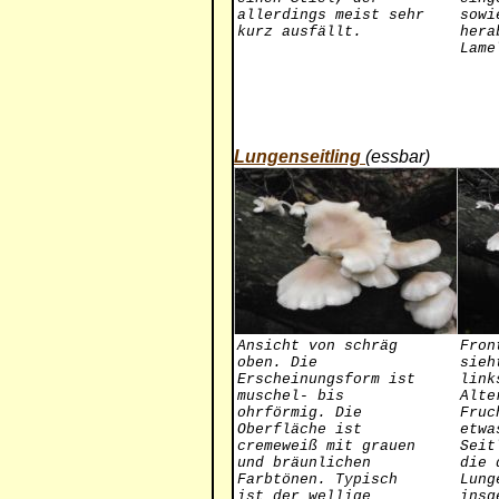
allerdings meist sehr
sowi
kurz ausfällt.
hera
Lame
Lungenseitling
(essbar)
Ansicht von schräg
Fron
oben. Die
sieh
Erscheinungsform ist
link
muschel- bis
Alte
ohrförmig. Die
Fruc
Oberfläche ist
etwa
cremeweiß mit grauen
Seit
und bräunlichen
die 
Farbtönen. Typisch
Lung
ist der wellige
insg