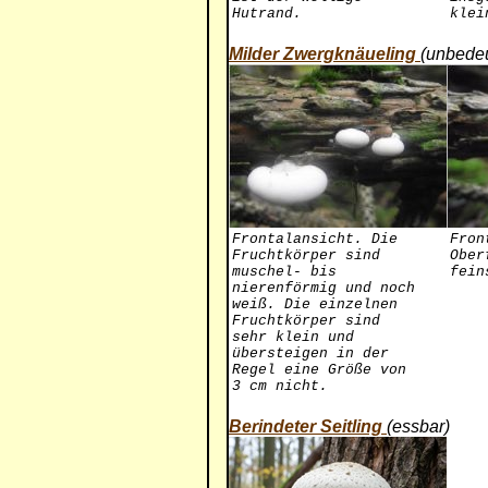
Hutrand.
klei
Milder Zwergknäueling
(unbede
Frontalansicht. Die
Fron
Fruchtkörper sind
Ober
muschel- bis
fein
nierenförmig und noch
weiß. Die einzelnen
Fruchtkörper sind
sehr klein und
übersteigen in der
Regel eine Größe von
3 cm nicht.
Berindeter Seitling
(essbar)