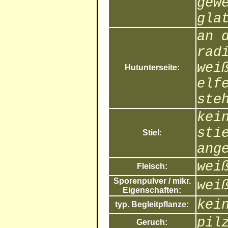
gew
gla
an 
rad
wei
Hutunterseite:
elf
ste
kei
sti
Stiel:
ang
wei
Fleisch:
Sporenpulver / mikr.
wei
Eigenschaften:
kei
typ. Begleitpflanze:
pil
Geruch: