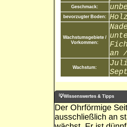
unb
Geschmack:
Hol
bevorzugter Boden:
Nad
unt
Wachstumsgebiete /
Vorkommen:
Fic
an 
Jul
Wachstum:
Sep
💡
Wissenswertes & Tipps
Der Ohrförmige Seitli
ausschließlich an s
wächst. Er ist dünnf