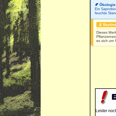
🍂 Ökologie
Ein Saprobi
feuchte Stan
🔬 Besti
Dieses Merk
Pflanzenres
es sich um
Leider noc