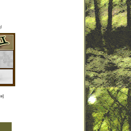
)
te]