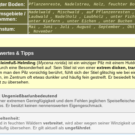
ter Boden:
Pflanzenreste, Nadelstreu, Holz, feuchter Bo
Nadelwald , Mischwald , auf Pflanzenresten ,
sgebiete /
Laubwald , Nadelholz , Laubholz , unter Fich
ommen:
unter Kiefern , unter Eichen , unter Buchen
Mai , Juni , Juli , August , September , Okt
hstum:
, November
wertes & Tipps
hleimfuß-Helmling
(
Mycena rorida
) ist ein winziger Pilz mit einem H
durch eine Besonderheit auf: Sein Stiel ist von einer
extrem dicken, tr
an den Pilz vorsichtig berührt, fühlt sich der Stiel glitschig wie bei 
, im Zentrum oft etwas dunkler und häufig fein gestreift. Er besiedelt 
ht zu übersehen.
k: Ungenießbar/unbedeutend
ner extremen Geringfügigkeit und dem Fehlen jeglichen Speisefleisches i
s. Er besitzt keinen nennenswerten Eigengeschmack.
eltenheit:
nd in feuchten Wäldern
verbreitet
, wird aber wegen seiner Winzigkeit 
fig übersehen. Er gilt aktuell als
ungefährdet
.