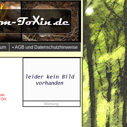
sum
• AGB und Datenschutzhinweise
per
 Ort.
Werbung: