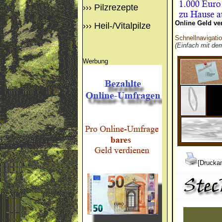
›››
Pilzrezepte
Online Geld ve
›››
Heil-/Vitalpilze
Schnellnavigati
(Einfach mit de
Werbung
[Druckan