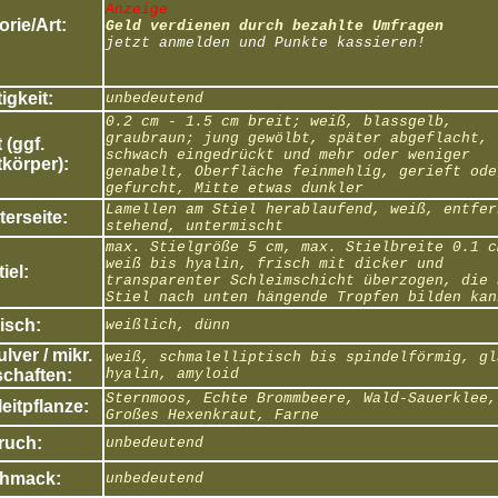
Anzeige
rie/Art:
Geld verdienen durch bezahlte Umfragen
jetzt anmelden und Punkte kassieren!
igkeit:
unbedeutend
0.2 cm - 1.5 cm breit; weiß, blassgelb,
graubraun; jung gewölbt, später abgeflacht,
 (ggf.
schwach eingedrückt und mehr oder weniger
körper):
genabelt, Oberfläche feinmehlig, gerieft ode
gefurcht, Mitte etwas dunkler
Lamellen am Stiel herablaufend, weiß, entfer
erseite:
stehend, untermischt
max. Stielgröße 5 cm, max. Stielbreite 0.1 c
weiß bis hyalin, frisch mit dicker und
tiel:
transparenter Schleimschicht überzogen, die 
Stiel nach unten hängende Tropfen bilden kan
isch:
weißlich, dünn
ver / mikr.
weiß, schmalelliptisch bis spindelförmig, gl
chaften:
hyalin, amyloid
Sternmoos, Echte Brommbeere, Wald-Sauerklee,
eitpflanze:
Großes Hexenkraut, Farne
ruch:
unbedeutend
hmack:
unbedeutend