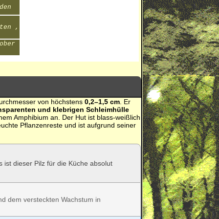
den
ten ,
ober
utdurchmesser von höchstens
0,2–1,5 cm
. Er
ansparenten und klebrigen Schleimhülle
einem Amphibium an. Der Hut ist blass-weißlich
feuchte Pflanzenreste und ist aufgrund seiner
st dieser Pilz für die Küche absolut
und dem versteckten Wachstum in