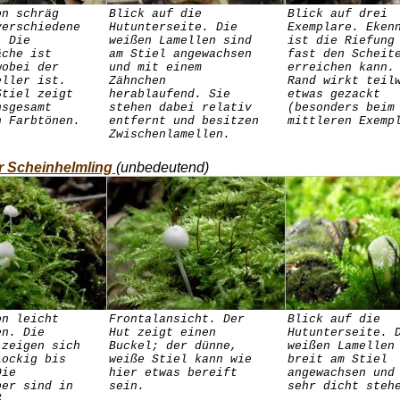
on schräg
Blick auf die
Blick auf drei
verschiedene
Hutunterseite. Die
Exemplare. Eken
. Die
weißen Lamellen sind
ist die Riefung
äche ist
am Stiel angewachsen
fast den Scheit
wobei der
und mit einem
erreichen kann.
eller ist.
Zähnchen
Rand wirkt teil
Stiel zeigt
herablaufend. Sie
etwas gezackt
nsgesamt
stehen dabei relativ
(besonders beim
n Farbtönen.
entfernt und besitzen
mittleren Exemp
Zwischenlamellen.
r Scheinhelmling
(unbedeutend)
on leicht
Frontalansicht. Der
Blick auf die
en. Die
Hut zeigt einen
Hutunterseite. 
 zeigen sich
Buckel; der dünne,
weißen Lamellen
lockig bis
weiße Stiel kann wie
breit am Stiel
Die
hier etwas bereift
angewachsen und
per sind in
sein.
sehr dicht steh
ß.