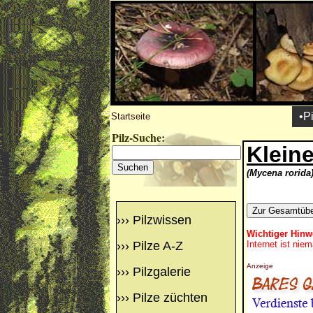
•P
Startseite
Pilz-Suche:
Klein
(Mycena rorida
›››
Pilzwissen
Wichtiger Hinw
›››
Pilze A-Z
Internet ist nie
Anzeige
›››
Pilzgalerie
›››
Pilze züchten