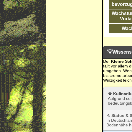
bevorzug
Wachstum
Vork
Wac
💡
Wissens
Der
Kleine Sc
fällt vor allem 
umgeben. Wenn m
bis cremefarben
Winzigkeit leic
🍄 Kulinari
Aufgrund sei
bedeutungslo
⚠ Status & S
In Deutschla
Bodennähe häu