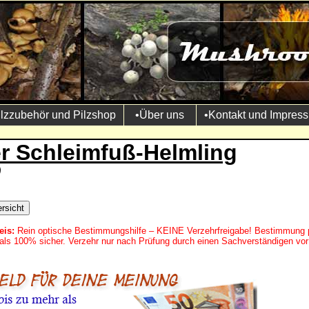
ilzzubehör und Pilzshop
•Über uns
•Kontakt und Impres
er Schleimfuß-Helmling
)
eis:
Rein optische Bestimmungshilfe – KEINE Verzehrfreigabe! Bestimmung 
mals 100% sicher. Verzehr nur nach Prüfung durch einen Sachverständigen vor