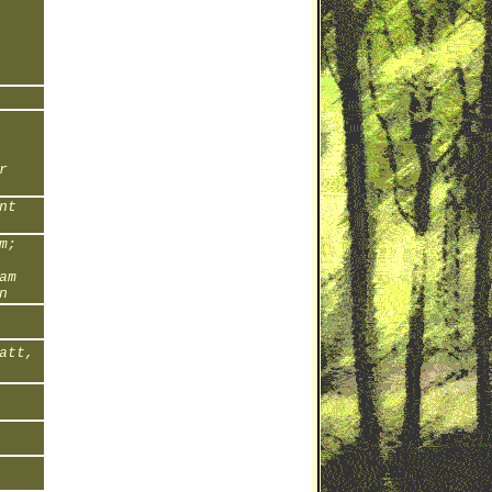
r
nt
m;
am
n
att,