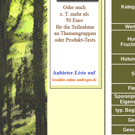
Katego
Wert
Hut
Frucht
Hutunt
S
Fle
Sporenpul
Eigens
typ. Begl
Ge
Gesc