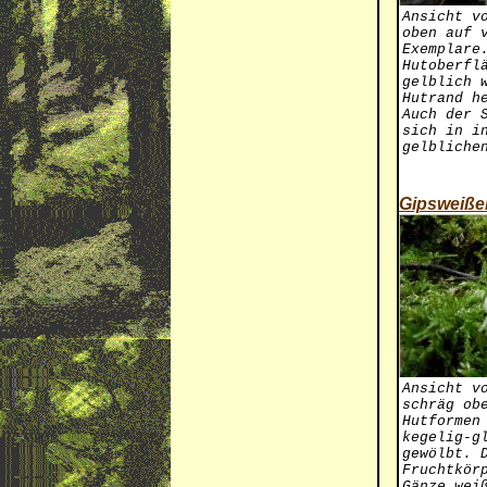
Ansicht v
oben auf 
Exemplare
Hutoberfl
gelblich 
Hutrand h
Auch der 
sich in i
gelbliche
Gipsweiße
Ansicht v
schräg ob
Hutformen
kegelig-g
gewölbt. 
Fruchtkör
Gänze wei