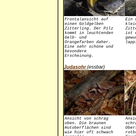
Frontalansicht auf
Ein 
einen Goldgelben
klei
Zitterling. Der Pilz
Zitt
kommt in leuchtenden
ist 
Gelb- und
gewu
Orangefarben daher.
lapp
Eine sehr schöne und
besondere
Erscheinung.
Judasohr
(essbar)
Ansicht von schräg
Ansi
oben. Die braunen
schr
Hutoberflächen sind
Ober
wie hier oft schwach
rotb