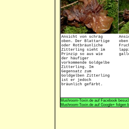
Ansicht von schräg
Ansi
oben. Der Blattartige
oben
oder Rotbräunliche
Fruc
Zitterling sieht im
lapp
Prinzip so aus wie
gall
der häufiger
vorkommende Goldgelbe
Zitterling. Im
Gegensatz zum
Goldgelben Zitterling
ist er jedoch
bräunlich gefärbt.
Mushroom-Toxin.de auf Facebook besuch
Mushroom-Toxin.de auf Google+ folgen 