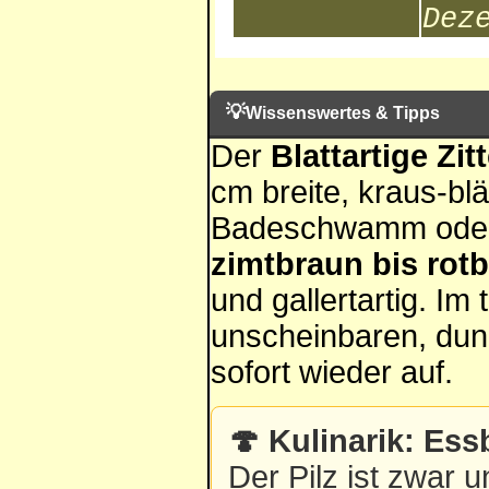
Dez
💡
Wissenswertes & Tipps
Der
Blattartige Zit
cm breite, kraus-blä
Badeschwamm oder e
zimtbraun bis rot
und gallertartig. I
unscheinbaren, dun
sofort wieder auf.
🍄 Kulinarik: Ess
Der Pilz ist zwar u