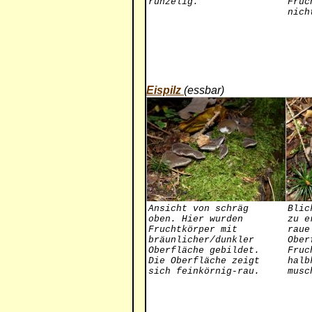
runzelig.
Fruc
nich
Eispilz
(essbar)
Ansicht von schräg
Blic
oben. Hier wurden
zu e
Fruchtkörper mit
raue
bräunlicher/dunkler
Ober
Oberfläche gebildet.
Fruc
Die Oberfläche zeigt
halb
sich feinkörnig-rau.
musc