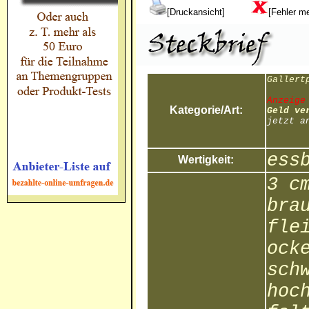
[Druckansicht]
[Fehler m
Gallert
Anzeige
Kategorie/Art:
Geld ve
jetzt a
ess
Wertigkeit:
3 c
bra
fle
ock
sch
hoc