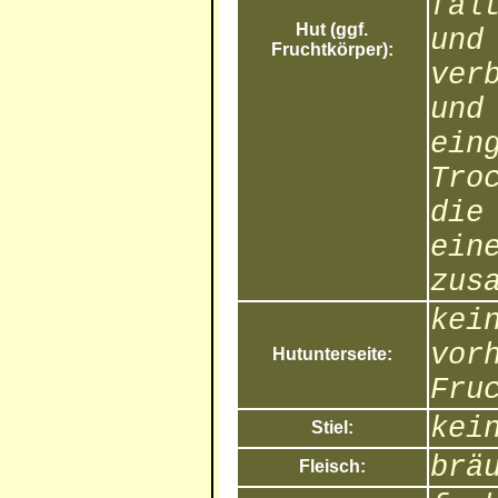
fal
Hut (ggf.
und
Fruchtkörper):
ver
und
ein
Tro
die
ein
zus
kei
vor
Hutunterseite:
Fru
kei
Stiel:
brä
Fleisch: