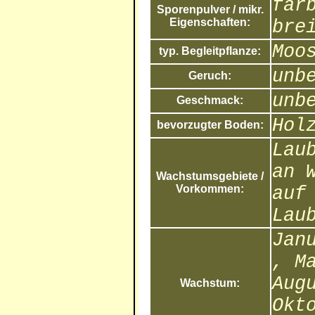
far
Sporenpulver / mikr.
Eigenschaften:
bre
Moo
typ. Begleitpflanze:
unb
Geruch:
unb
Geschmack:
Hol
bevorzugter Boden:
Lau
an 
Wachstumsgebiete /
Vorkommen:
auf
Lau
Jan
, M
Aug
Wachstum:
Okt