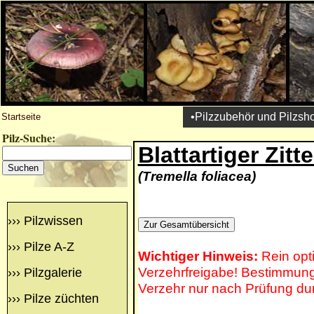
•Pilzzubehör und Pilzsh
Startseite
Pilz-Suche:
Blattartiger Zitte
(Tremella foliacea)
›››
Pilzwissen
›››
Pilze A-Z
Wichtiger Hinweis:
Rein opt
Verzehrfreigabe! Bestimmung 
›››
Pilzgalerie
Verzehr nur nach Prüfung du
›››
Pilze züchten